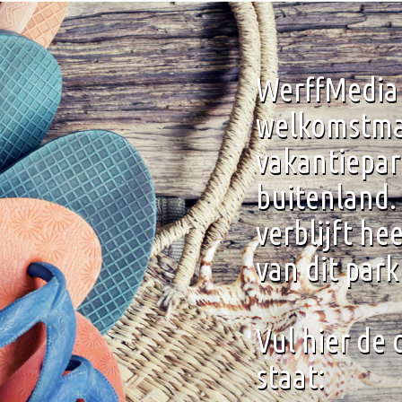
WerffMedia
welkomstmag
vakantiepar
buitenland.
verblijft he
van dit park
Vul hier de 
staat: