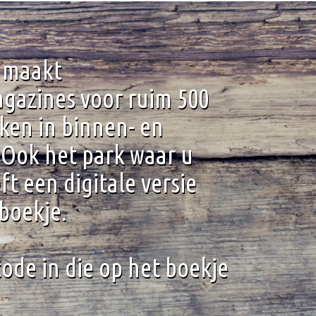
 maakt
azines voor ruim 500
ken in binnen- en
 Ook het park waar u
eft een digitale versie
boekje.
code in die op het boekje